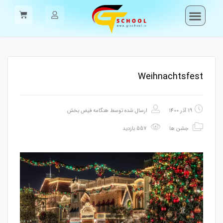
Weihnachtsfest
19 آذر 1400
ارسال شده توسط
هنگامه فیض بخش
جشن ها
557 بازدید