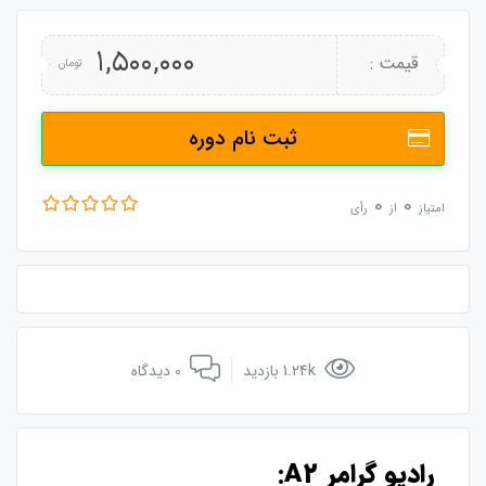
1,500,000
قیمت :
تومان
ثبت نام دوره
0
0
امتیاز
از
رأی
1.24k بازدید
0 دیدگاه
رادیو گرامر A2: