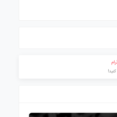
رام
کنید!