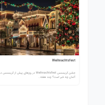
Weihnachtsfest
جشن عید پاک Osterfeier جشن عید پاک را به آلمانی Ostern
جشن کریسمس Weihnachtsfest در روزهای پیش از کریسمس در
آلمان چه خبر است؟ چند هفته...