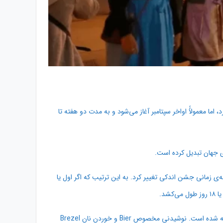
دارد، اما معمولاًً اواخر سپتامبر آغاز می‌شود و به مدت دو هفته تا
ان شرقی و غربی برنامه‌ی زمانی جشن اندکی تغییر کرد. به این ترتیب که اگر اول یا
این جشن در مکان بسیار بزرگی به وسعت ۳۱ هکتار در شهر مونیخ برگزار می‌شود. این مکان Theresienwiese نام دارد که از نام پرنسس ترزه گرفته شده است. نوشیدنی مخصوص Bier و خوردن نان Brezel