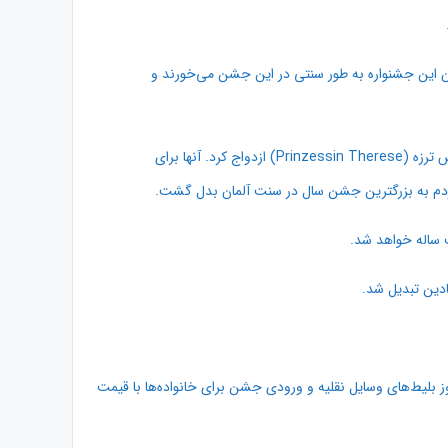
ن این جشنواره به طور سنتی در این جشن می‌خورند و
تاریخچه‌ی جشن اکتبر به جشن عروسی شاهزاده لودویگ (Prinz Ludwig) برمی‌گردد. وی که بعدها به مقام پادشاهی باورایا منسوب شد، با پرنسس ترزه (Prinzessin Therese) ازدواج کرد. آنها برای
 مردم به بزرگترین جشن سال در سنت آلمان بدل گشت.
ز بلیط‌‌‌های وسایل نقلیه و ورودی جشن برای خانواده‌ها با قیمت