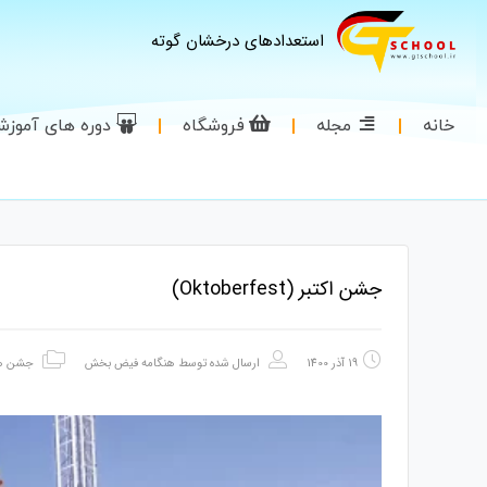
استعدادهای درخشان گوته
خانه
مجله
فروشگاه
دوره های آموز
جشن اکتبر (Oktoberfest)
19 آذر 1400
ارسال شده توسط
هنگامه فیض بخش
جشن ه