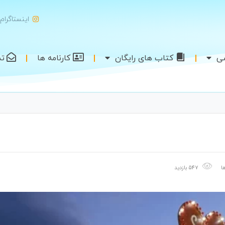
اینستاگرام
شی
کتاب های رایگان
کارنامه ها
تم
ا
547 بازدید