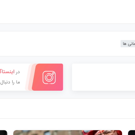
انی ها
اینستاگ
در
ما را دنبال 