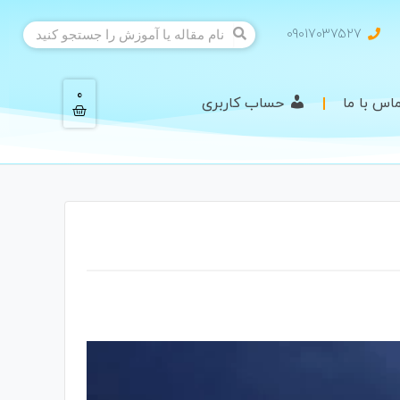
09017037527
0
اس با ما
حساب کاربری