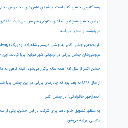
رسم کانونی جشن اکتبر است. پوشیدن لباس‌های مخصوص محلی Dirndl برای خانم‌ها و Lederhose برای آقایان جزو جدانشدنی این جشن ا
در این جشن همچنین غذاهای متنوعی هم سرو می‌شود؛ غذاهای سنت
می‌نوشند و شادی می‌کنند.
عروسی‌شان جشن بزرگی در نزدیکی شهر مونیخ برپا کردند. این ج
جشن اکتبر از سال ۱۸۱۱ همه ساله برگزار می‌شود. البته گاهی به دلایلی مانند جنگ و بیماری وقفه‌هایی نیز ایجاد شد. این جشن در سال ۲۰۱۰ دویست ساله خواهد شد.
از سال ۱۸۹۶ به بعد بود که چادرهای بزرگی در این جشن برپا شدند. خوردن نان Brezel و نوشیدن Bier نیز از آن به بعد در این جشن به رسمی نمادین تبدیل شد.
“بعدازظهر خانوادگی” در جشن اکتبر
به منظور تشویق خانواده‌ها برای شرکت در این جشن، یکی از سه‌شنب
مناسبی عرضه می‌شود.