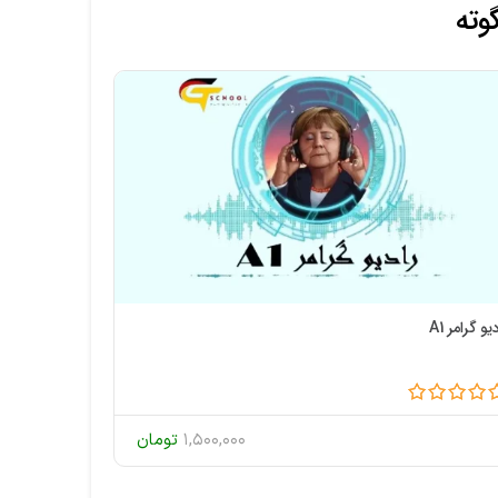
وته
دیو گرامر A1
رادیو گرامر A2
1,500,000
تومان