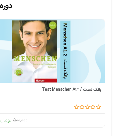
دوره
بانک تست / Test Menschen A1.2
50
تومان
500,000
تومان