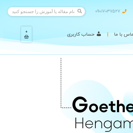
09017037527
0
اس با ما
حساب کاربری