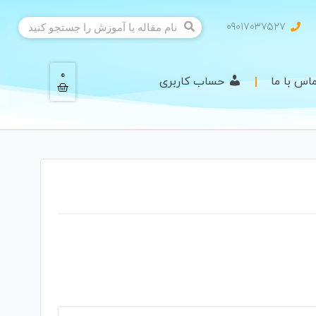
09017037527
0
اس با ما
حساب کاربری