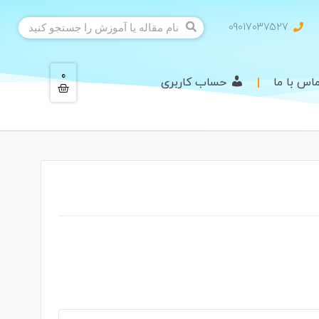
09017037527
0
اس با ما
حساب کاربری